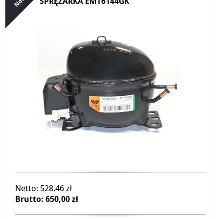
SPRĘŻARKA EMT6144GK
ELEMENTY UKŁADU CHŁODNICZEGO
NARZĘDZIA SERWISOWE
RURY MIEDZIANE
OLEJE CHŁODNICZE
ŚRODKI CHEMICZNE
IZOLACJE TAŚMY ETC.
KLIMATYZACJA
OFERTY SPECJALNE
Netto: 528,46 zł
Brutto:
650,00 zł