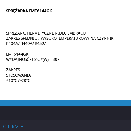
SPRĘŻARKA EMT6144GK
SPRĘŻARKI HERMETYCZNE NIDEC EMBRACO
ZAKRES ŚREDNIO I WYSOKOTEMPERATUROWY NA CZYNNIK
R404A/ R449A/ R452A
EMT6144GK
WYDAJNOŚĆ -15ºC *(W) = 307
ZAKRES
STOSOWANIA
+10°C / -20ºC
O FIRMIE