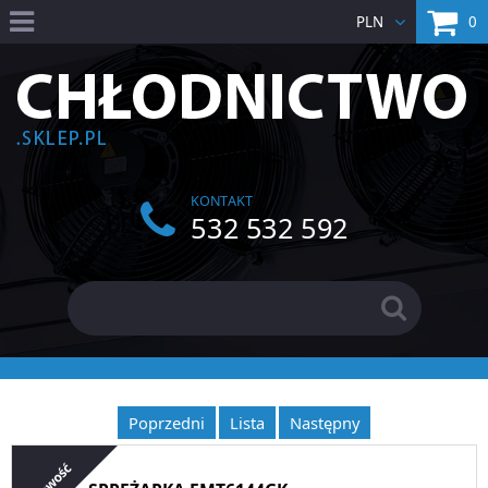
0
PLN
INFORMACJE
O firmie
Regulamin
Koszt dostawy
KONTAKT
532 532 592
MOJE KONTO
Koszyk
Zaloguj się
Zarejestruj
Poprzedni
Lista
Następny
KATEGORIE
Nowość